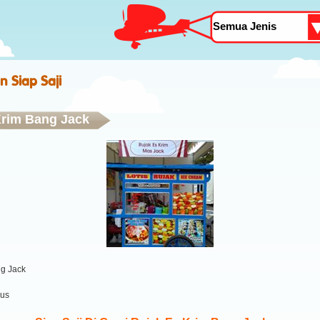
 Siap Saji
Krim Bang Jack
ng Jack
yus