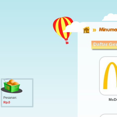
Minuman
Daftar Ger
Pesanan:
McD
Rp.0