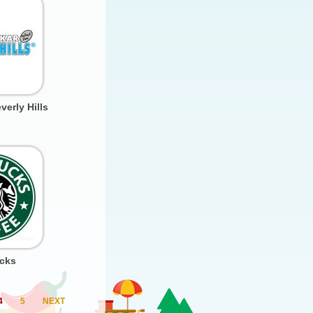
verly Hills
cks
4
5
NEXT