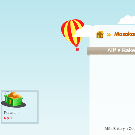
Masakan
Alif s Bak
Pesanan:
Rp.0
Alif s Bakery n Co