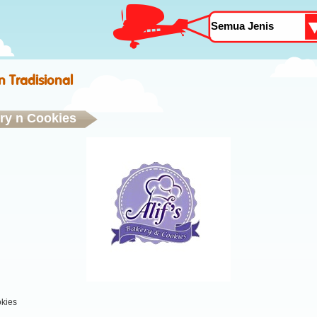
 Tradisional
ery n Cookies
okies