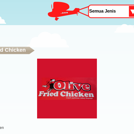
ed Chicken
ken