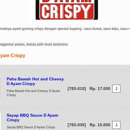
kmatnya ayam goreng crispy dengan spesial topping : saus korea, saus keju, saus 
nggemar pedas, bebas pilih level pedasmu
yam Crispy
Paha Bawah Hot and Cheesy
D Ayam Crispy
[783-010]
Rp. 17.000
Paha Bawah Hot and Cheesy D Ayam
Crispy
Sayap BBQ Sauce D Ayam
Crispy
[783-030]
Rp. 15.000
Sayap BBQ Sauce D Ayam Crispy