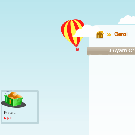
Gerai
D Ayam Cr
Pesanan:
Rp.0