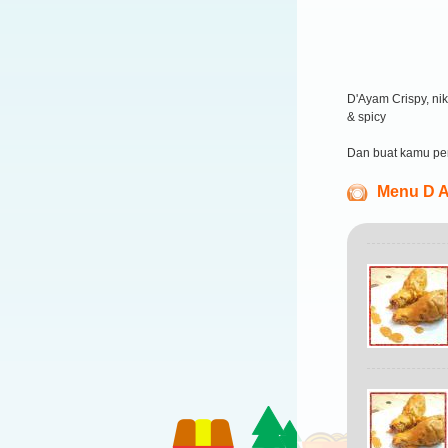
D'Ayam Crispy, ni
& spicy
Dan buat kamu pe
Menu D A