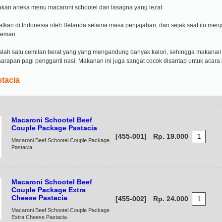
akan aneka menu macaroni schootel dan lasagna yang lezat
alkan di Indonesia oleh Belanda selama masa penjajahan, dan sejak saat itu menj
emari
alah satu cemilan berat yang yang mengandung banyak kalori, sehingga makanan i
sarapan pagi pengganti nasi. Makanan ini juga sangat cocok disantap untuk acara
tacia
Macaroni Schootel Beef
Couple Package Pastacia
[455-001]
Rp. 19.000
Macaroni Beef Schootel Couple Package
Pastacia
Macaroni Schootel Beef
Couple Package Extra
Cheese Pastacia
[455-002]
Rp. 24.000
Macaroni Beef Schootel Couple Package
Extra Cheese Pastacia