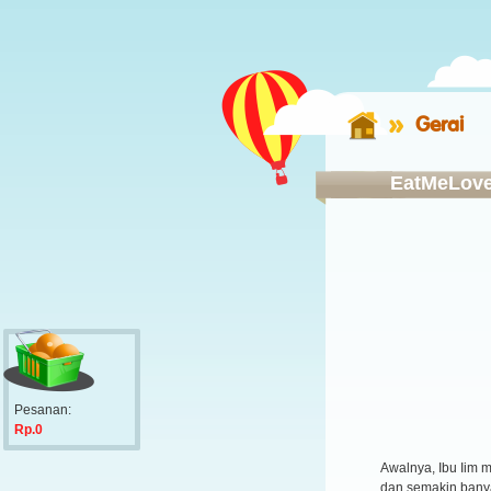
Gerai
EatMeLov
Pesanan:
Rp.0
Awalnya, Ibu Iim
dan semakin bany