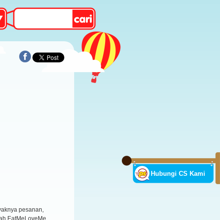
Hubungi CS Kami
yaknya pesanan,
ilah EatMeLoveMe.