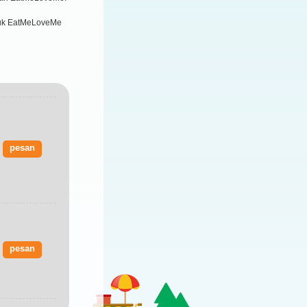
oduk EatMeLoveMe