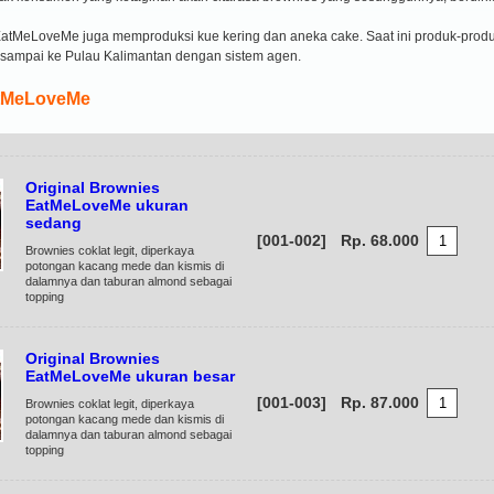
 EatMeLoveMe juga memproduksi kue kering dan aneka cake. Saat ini produk-pr
sampai ke Pulau Kalimantan dengan sistem agen.
tMeLoveMe
Original Brownies
EatMeLoveMe ukuran
sedang
[001-002]
Rp. 68.000
Brownies coklat legit, diperkaya
potongan kacang mede dan kismis di
dalamnya dan taburan almond sebagai
topping
Original Brownies
EatMeLoveMe ukuran besar
[001-003]
Rp. 87.000
Brownies coklat legit, diperkaya
potongan kacang mede dan kismis di
dalamnya dan taburan almond sebagai
topping