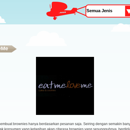
eMe
 membuat brownies hanya berdasarkan pesanan saja. Seiring dengan semakin ban
ak konsumen yang ketagihan akan citarasa brownies yang sesungguhnya, berdir