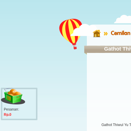
Cemilan
Gathot Th
Pesanan:
Rp.0
Gathot Thiwul Yu