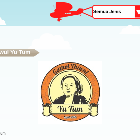
iwul Yu Tum
 Tum