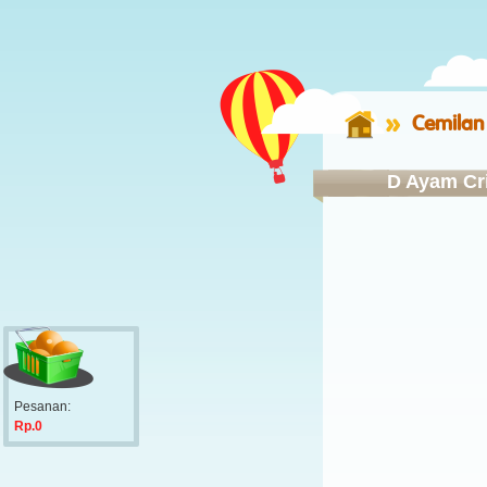
Cemilan
D Ayam Cr
Pesanan:
Rp.0