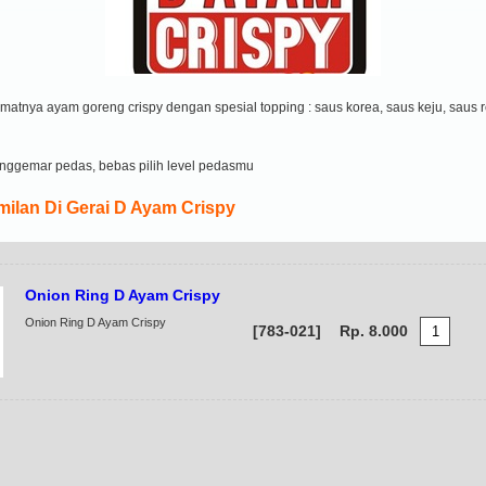
kmatnya ayam goreng crispy dengan spesial topping : saus korea, saus keju, saus 
nggemar pedas, bebas pilih level pedasmu
ilan Di Gerai D Ayam Crispy
Onion Ring D Ayam Crispy
Onion Ring D Ayam Crispy
[783-021]
Rp. 8.000