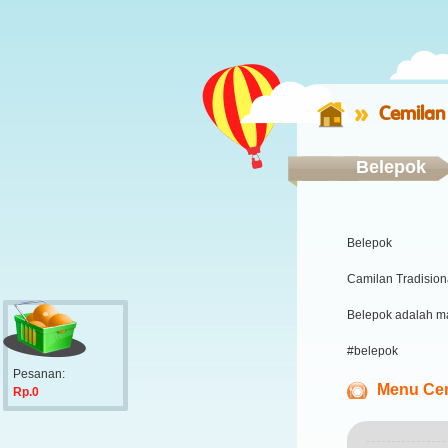
Cemilan
Belepok
Belepok
Camilan Tradision
Belepok adalah ma
#belepok
Pesanan:
Menu Cem
Rp.0