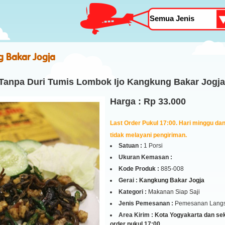
 Bakar Jogja
 Tanpa Duri Tumis Lombok Ijo Kangkung Bakar Jogja
Harga : Rp 33.000
Last Order Pukul 17:00. Hari minggu dan 
tidak melayani pengiriman.
Satuan :
1 Porsi
Ukuran Kemasan :
Kode Produk :
885-008
Gerai :
Kangkung Bakar Jogja
Kategori :
Makanan Siap Saji
Jenis Pemesanan :
Pemesanan Lang
Area Kirim :
Kota Yogyakarta dan seki
order pukul 17:00.