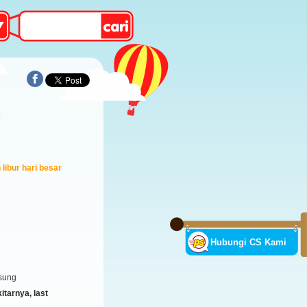
libur hari besar
Hubungi CS Kami
sung
tarnya, last