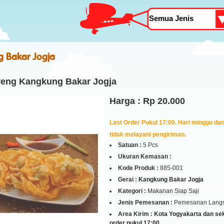
 Bakar Jogja
reng Kangkung Bakar Jogja
Harga : Rp 20.000
Last Order Pukul 17:00. Hari minggu dan 
tidak melayani pengiriman.
Satuan :
5 Pcs
Ukuran Kemasan :
Kode Produk :
885-001
Gerai :
Kangkung Bakar Jogja
Kategori :
Makanan Siap Saji
Jenis Pemesanan :
Pemesanan Lang
Area Kirim :
Kota Yogyakarta dan seki
order pukul 17:00.