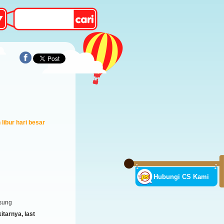
libur hari besar
Hubungi CS Kami
sung
tarnya, last