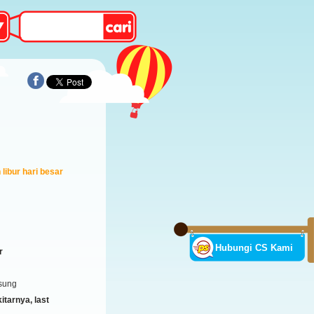
libur hari besar
Hubungi CS Kami
r
sung
tarnya, last