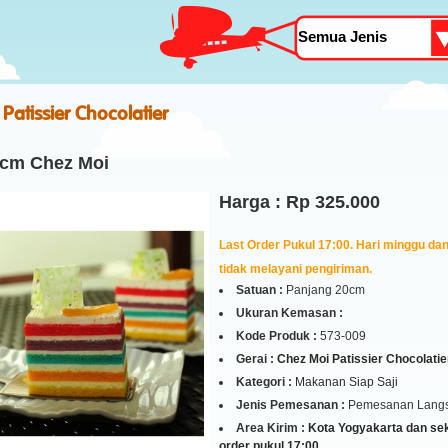
Patissier Chocolatier
cm Chez Moi
Harga : Rp 325.000
Last Order Pukul 17:00. Hari minggu dan 
tidak melayani pengiriman.
Satuan :
Panjang 20cm
Ukuran Kemasan :
Kode Produk :
573-009
Gerai :
Chez Moi Patissier Chocolatie
Kategori :
Makanan Siap Saji
Jenis Pemesanan :
Pemesanan Lang
Area Kirim :
Kota Yogyakarta dan seki
order pukul 17:00.