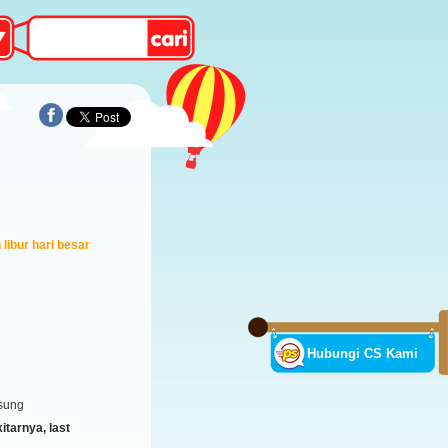
libur hari besar
Hubungi CS Kami
sung
tarnya, last