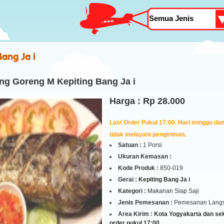
Bang Ja i
ng Goreng M Kepiting Bang Ja i
Harga : Rp 28.000
Last Order Pukul 17:00. Hari minggu dan 
tidak melayani pengiriman.
Satuan :
1 Porsi
Ukuran Kemasan :
Kode Produk :
850-019
Gerai :
Kepiting Bang Ja i
Kategori :
Makanan Siap Saji
Jenis Pemesanan :
Pemesanan Lang
Area Kirim :
Kota Yogyakarta dan seki
order pukul 17:00.