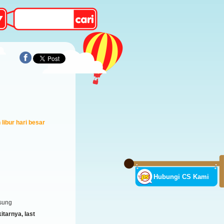
libur hari besar
Hubungi CS Kami
sung
tarnya, last