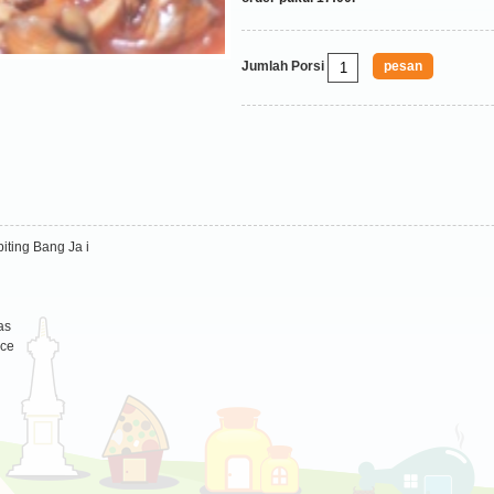
Jumlah Porsi
iting Bang Ja i
as
uce