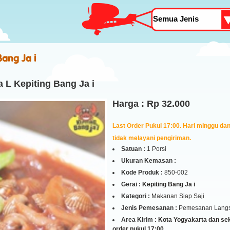
Bang Ja i
 L Kepiting Bang Ja i
Harga : Rp 32.000
Last Order Pukul 17:00. Hari minggu dan 
tidak melayani pengiriman.
Satuan :
1 Porsi
Ukuran Kemasan :
Kode Produk :
850-002
Gerai :
Kepiting Bang Ja i
Kategori :
Makanan Siap Saji
Jenis Pemesanan :
Pemesanan Lang
Area Kirim :
Kota Yogyakarta dan seki
order pukul 17:00.