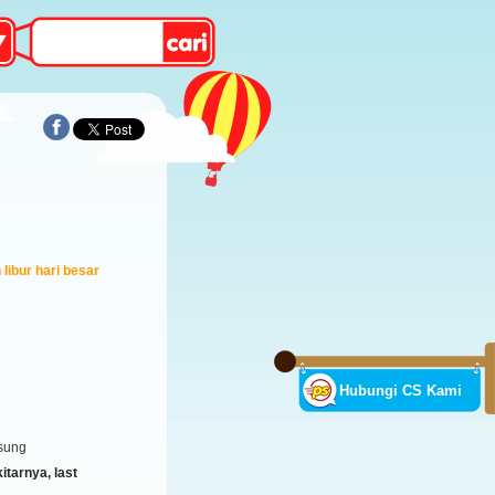
libur hari besar
Hubungi CS Kami
sung
tarnya, last