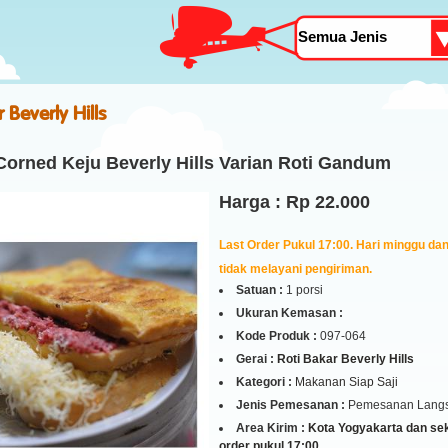
 Beverly Hills
Corned Keju Beverly Hills Varian Roti Gandum
Harga : Rp 22.000
Last Order Pukul 17:00. Hari minggu dan 
tidak melayani pengiriman.
Satuan :
1 porsi
Ukuran Kemasan :
Kode Produk :
097-064
Gerai :
Roti Bakar Beverly Hills
Kategori :
Makanan Siap Saji
Jenis Pemesanan :
Pemesanan Lang
Area Kirim :
Kota Yogyakarta dan seki
order pukul 17:00.