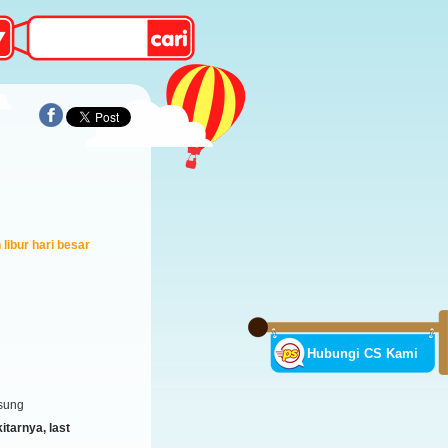
libur hari besar
Hubungi CS Kami
sung
tarnya, last