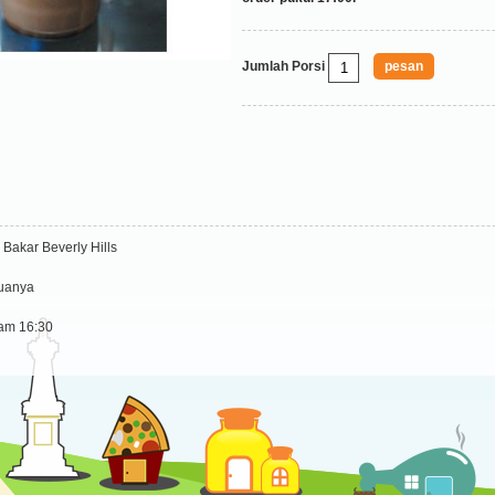
Jumlah Porsi
 Bakar Beverly Hills
duanya
jam 16:30