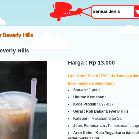
 Beverly Hills
everly Hills
Harga : Rp 13.000
Last Order Pukul 17:00. Hari minggu dan 
tidak melayani pengiriman.
Satuan :
1 porsi
Ukuran Kemasan :
Kode Produk :
097-037
Gerai :
Roti Bakar Beverly Hills
Kategori :
Makanan Siap Saji
Jenis Pemesanan :
Pemesanan Lang
Area Kirim :
Kota Yogyakarta dan seki
order pukul 17:00.