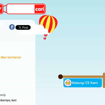
libur hari besar
Hubungi CS Kami
sung
tarnya, last