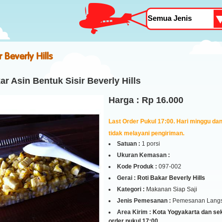
 Beverly Hills
r Asin Bentuk Sisir Beverly Hills
Harga : Rp 16.000
Last Order Pukul 17:00. Hari minggu dan 
tidak melayani pengiriman.
Satuan :
1 porsi
Ukuran Kemasan :
Kode Produk :
097-002
Gerai :
Roti Bakar Beverly Hills
Kategori :
Makanan Siap Saji
Jenis Pemesanan :
Pemesanan Lang
Area Kirim :
Kota Yogyakarta dan seki
order pukul 17:00.