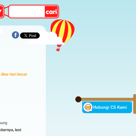
libur hari besar
Hubungi CS Kami
sung
tarnya, last