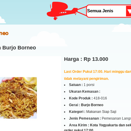
rneo
 Burjo Borneo
Harga : Rp 13.000
Last Order Pukul 17:00. Hari minggu dan 
tidak melayani pengiriman.
Satuan :
1 porsi
Ukuran Kemasan :
Kode Produk :
418-016
Gerai :
Burjo Borneo
Kategori :
Makanan Siap Saji
Jenis Pemesanan :
Pemesanan Lang
Area Kirim :
Kota Yogyakarta dan seki
order pukul 17:00.