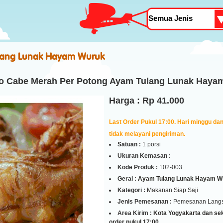
lang Lunak Hayam Wuruk
o Cabe Merah Per Potong Ayam Tulang Lunak Haya
Harga : Rp 41.000
Last Order Pukul 17:00. Hari minggu dan 
tidak melayani pengiriman.
Satuan :
1 porsi
Ukuran Kemasan :
Kode Produk :
102-003
Gerai :
Ayam Tulang Lunak Hayam W
Kategori :
Makanan Siap Saji
Jenis Pemesanan :
Pemesanan Lang
Area Kirim :
Kota Yogyakarta dan seki
order pukul 17:00.