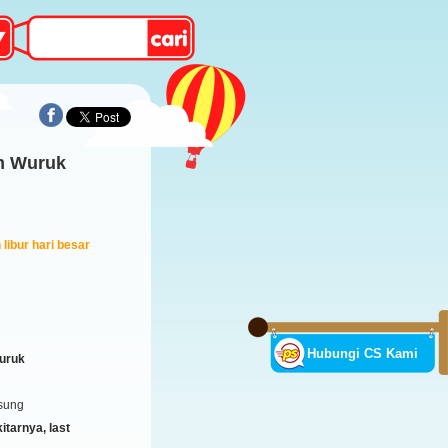
m Wuruk
libur hari besar
Hubungi CS Kami
uruk
sung
tarnya, last