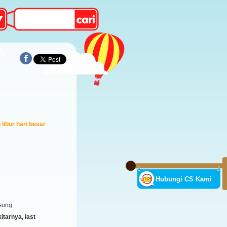
libur hari besar
Hubungi CS Kami
sung
tarnya, last