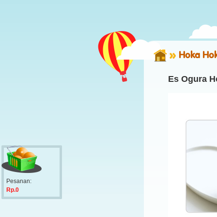
Hoka Hok
Es Ogura H
Pesanan:
Rp.0