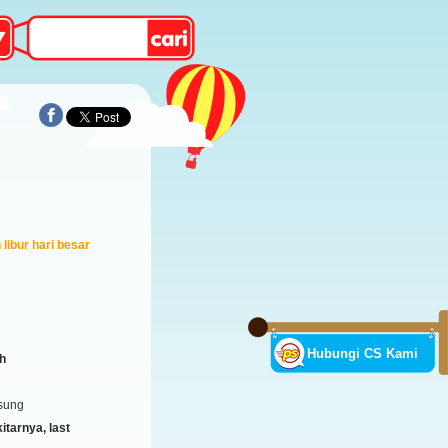
libur hari besar
Hubungi CS Kami
h
sung
tarnya, last