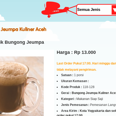
Jeumpa Kuliner Aceh
rik Bungong Jeumpa
Harga : Rp 13.000
Last Order Pukul 17:00. Hari minggu dan 
tidak melayani pengiriman.
Satuan :
1 porsi
Ukuran Kemasan :
Kode Produk :
118-128
Gerai :
Bungong Jeumpa Kuliner Ace
Kategori :
Makanan Siap Saji
Jenis Pemesanan :
Pemesanan Lang
Area Kirim :
Kota Yogyakarta dan seki
order pukul 17:00.