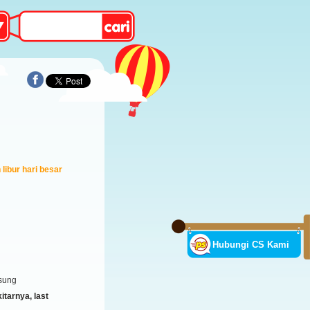
libur hari besar
Hubungi CS Kami
sung
tarnya, last