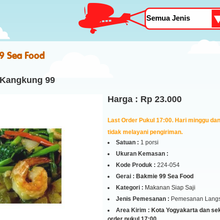
9 Sea Food
 Kangkung 99
Harga : Rp 23.000
Last Order Pukul 17:00. Hari minggu dan 
tidak melayani pengiriman.
Satuan :
1 porsi
Ukuran Kemasan :
Kode Produk :
224-054
Gerai :
Bakmie 99 Sea Food
Kategori :
Makanan Siap Saji
Jenis Pemesanan :
Pemesanan Lang
Area Kirim :
Kota Yogyakarta dan seki
order pukul 17:00.