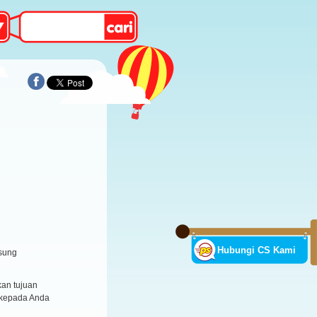
Hubungi CS Kami
sung
an tujuan
 kepada Anda