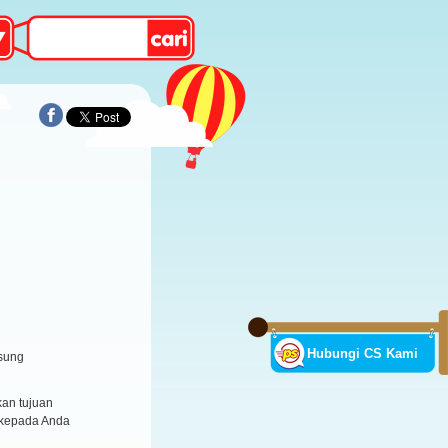
Hubungi CS Kami
sung
an tujuan
 kepada Anda