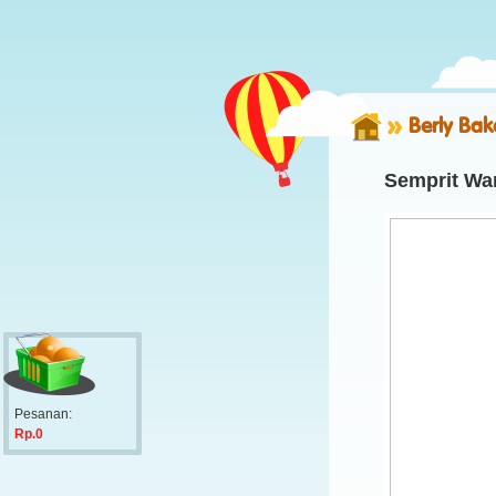
Berly Bak
Semprit Wa
Pesanan:
Rp.0