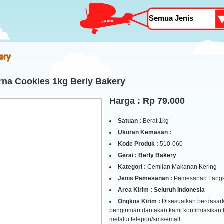
ery
rna Cookies 1kg Berly Bakery
Harga : Rp 79.000
Satuan :
Berat 1kg
Ukuran Kemasan :
Kode Produk :
510-060
Gerai :
Berly Bakery
Kategori :
Cemilan Makanan Kering
Jenis Pemesanan :
Pemesanan Lang
Area Kirim :
Seluruh Indonesia
Ongkos Kirim :
Disesuaikan berdasark
pengiriman dan akan kami konfirmasikan
melalui telepon/sms/email.