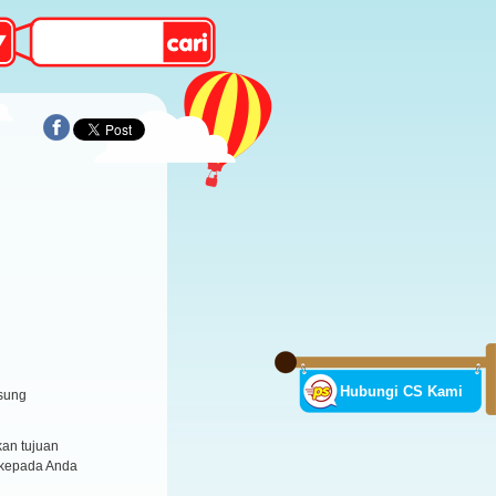
Hubungi CS Kami
sung
an tujuan
 kepada Anda