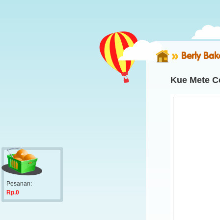
Berly Bak
Kue Mete C
Pesanan:
Rp.0