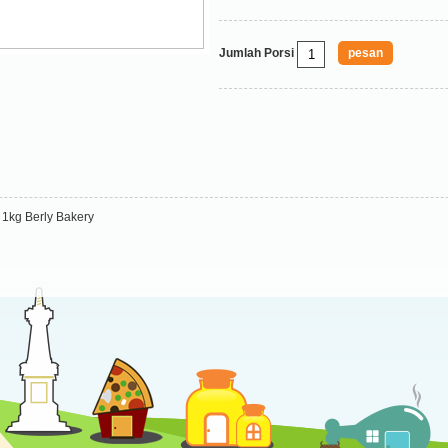
Jumlah Porsi
1kg Berly Bakery