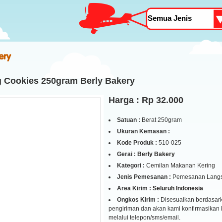
ery
 Cookies 250gram Berly Bakery
Harga : Rp 32.000
Satuan :
Berat 250gram
Ukuran Kemasan :
Kode Produk :
510-025
Gerai :
Berly Bakery
Kategori :
Cemilan Makanan Kering
Jenis Pemesanan :
Pemesanan Lang
Area Kirim :
Seluruh Indonesia
Ongkos Kirim :
Disesuaikan berdasark
pengiriman dan akan kami konfirmasikan
melalui telepon/sms/email.