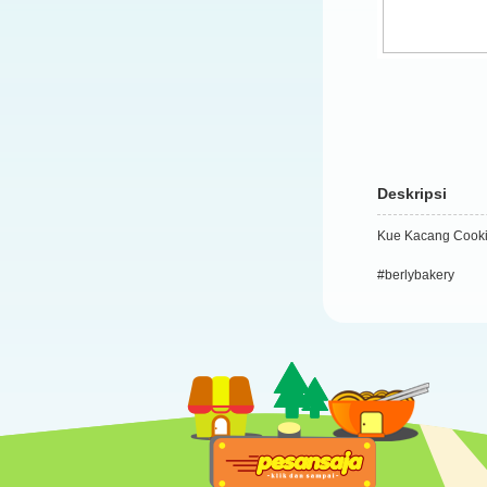
Deskripsi
Kue Kacang Cooki
#berlybakery