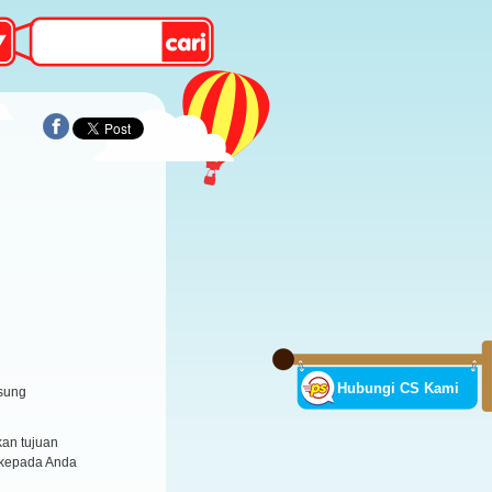
Hubungi CS Kami
sung
an tujuan
 kepada Anda