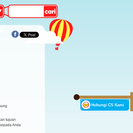
Hubungi CS Kami
sung
an tujuan
 kepada Anda