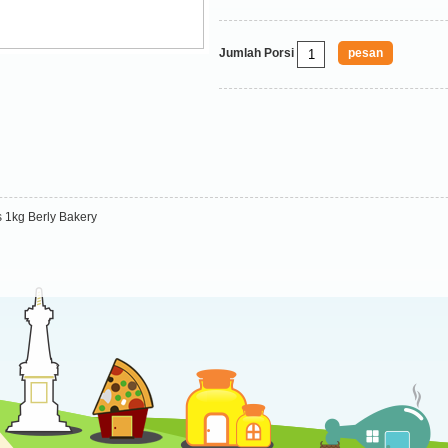
Jumlah Porsi
 1kg Berly Bakery