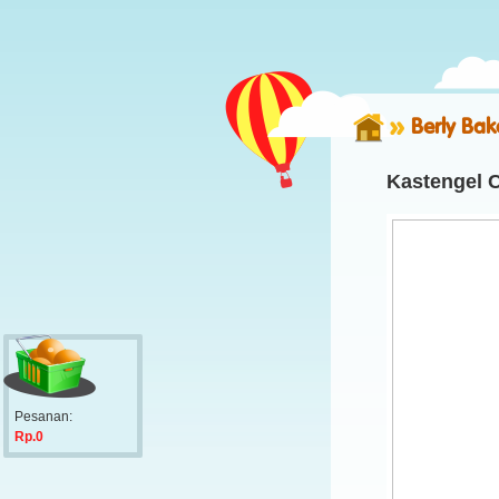
Berly Bak
Kastengel C
Pesanan:
Rp.0