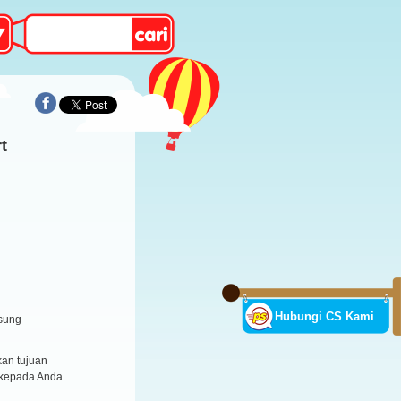
t
Hubungi CS Kami
sung
an tujuan
 kepada Anda