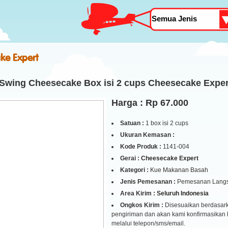
ke Expert
 Swing Cheesecake Box isi 2 cups Cheesecake Exper
Harga : Rp 67.000
Satuan :
1 box isi 2 cups
Ukuran Kemasan :
Kode Produk :
1141-004
Gerai :
Cheesecake Expert
Kategori :
Kue Makanan Basah
Jenis Pemesanan :
Pemesanan Lang
Area Kirim :
Seluruh Indonesia
Ongkos Kirim :
Disesuaikan berdasark
pengiriman dan akan kami konfirmasikan
melalui telepon/sms/email.