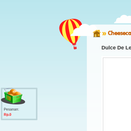
Cheeseca
Dulce De L
Pesanan:
Rp.0