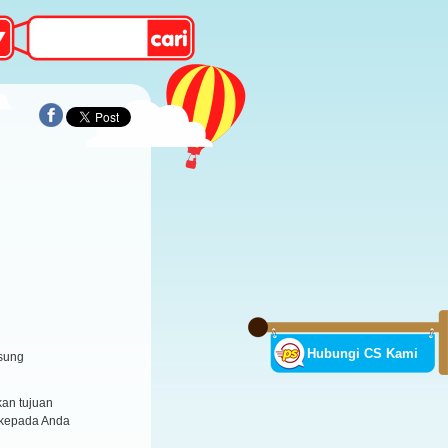
Hubungi CS Kami
sung
an tujuan
 kepada Anda