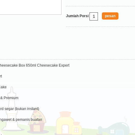
Jumlah Porsi
heesecake Box 650ml Cheesecake Expert
t
Cake
 & Premium
rd segar (bukan instant)
ngawet & pemanis buatan