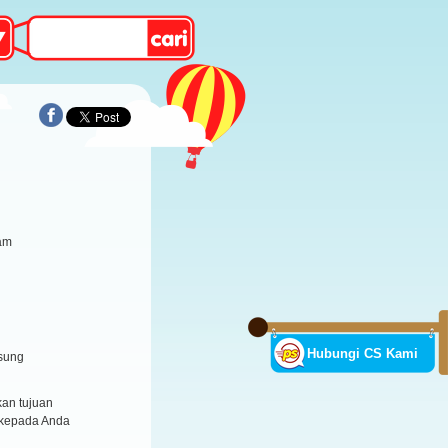
ram
Hubungi CS Kami
sung
an tujuan
 kepada Anda